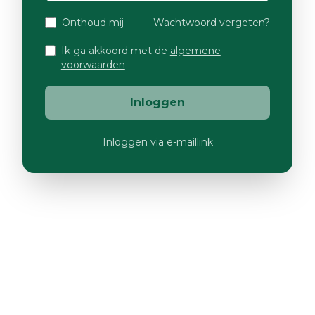
Onthoud mij
Wachtwoord vergeten?
Ik ga akkoord met de
algemene
voorwaarden
Inloggen
Inloggen via e-maillink