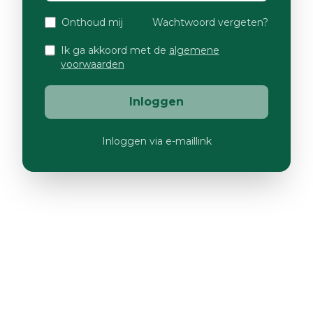
Onthoud mij
Wachtwoord vergeten?
Ik ga akkoord met de
algemene
voorwaarden
Inloggen
Inloggen via e-maillink