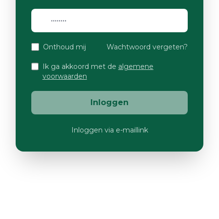
Onthoud mij
Wachtwoord vergeten?
Ik ga akkoord met de
algemene
voorwaarden
Inloggen
Inloggen via e-maillink