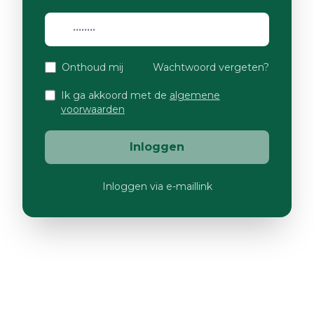
Onthoud mij
Wachtwoord vergeten?
Ik ga akkoord met de
algemene
voorwaarden
Inloggen
Inloggen via e-maillink