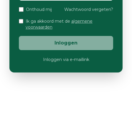
Onthoud mij
Wachtwoord vergeten?
Ik ga akkoord met de
algemene
voorwaarden
Inloggen
Inloggen via e-maillink