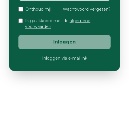
Onthoud mij
Wachtwoord vergeten?
Ik ga akkoord met de
algemene
voorwaarden
Inloggen
Inloggen via e-maillink