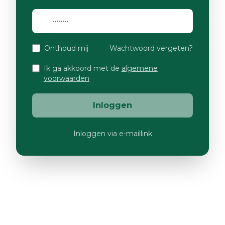
Onthoud mij
Wachtwoord vergeten?
Ik ga akkoord met de
algemene
voorwaarden
Inloggen
Inloggen via e-maillink