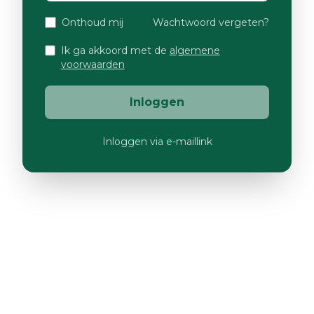
Onthoud mij
Wachtwoord vergeten?
Ik ga akkoord met de
algemene
voorwaarden
Inloggen
Inloggen via e-maillink