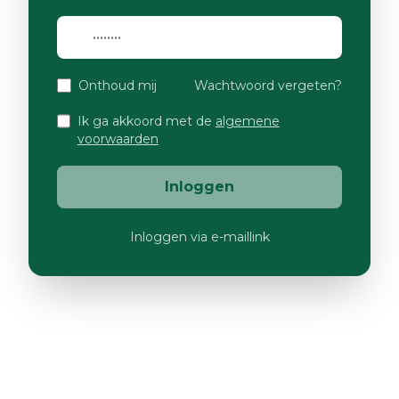
Onthoud mij
Wachtwoord vergeten?
Ik ga akkoord met de
algemene
voorwaarden
Inloggen
Inloggen via e-maillink