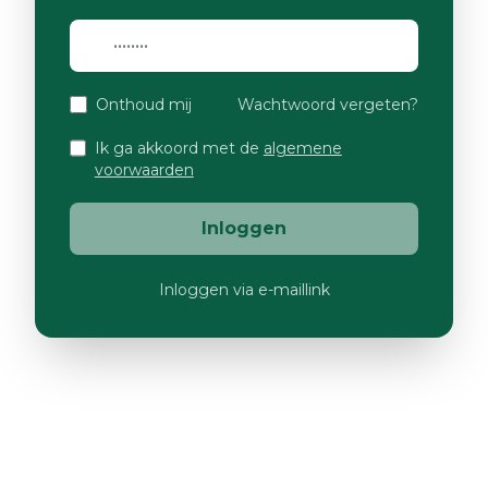
Onthoud mij
Wachtwoord vergeten?
Ik ga akkoord met de
algemene
voorwaarden
Inloggen
Inloggen via e-maillink