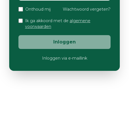
Onthoud mij
Wachtwoord vergeten?
Ik ga akkoord met de
algemene
voorwaarden
Inloggen
Inloggen via e-maillink