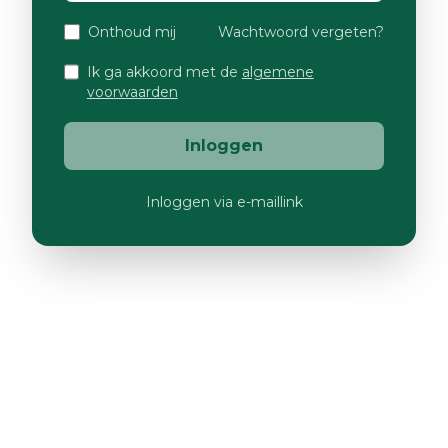
Onthoud mij
Wachtwoord vergeten?
Ik ga akkoord met de
algemene
voorwaarden
Inloggen
Inloggen via e-maillink