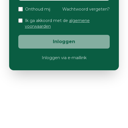
Onthoud mij
Wachtwoord vergeten?
Ik ga akkoord met de
algemene
voorwaarden
Inloggen
Inloggen via e-maillink