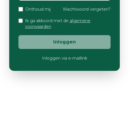
Onthoud mij
Wachtwoord vergeten?
Ik ga akkoord met de
algemene
voorwaarden
Inloggen
Inloggen via e-maillink