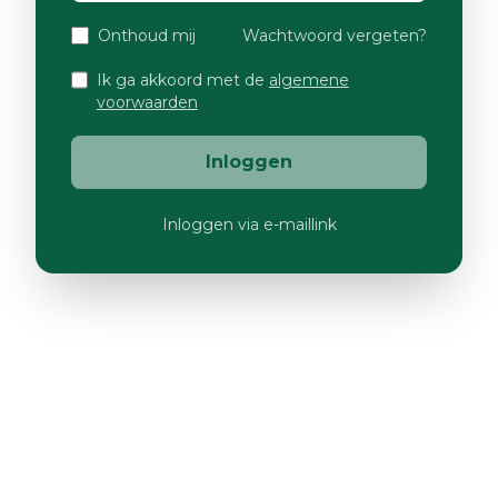
Onthoud mij
Wachtwoord vergeten?
Ik ga akkoord met de
algemene
voorwaarden
Inloggen
Inloggen via e-maillink