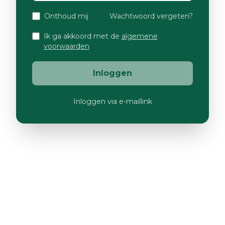
Onthoud mij
Wachtwoord vergeten?
Ik ga akkoord met de
algemene
voorwaarden
Inloggen
Inloggen via e-maillink