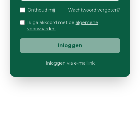
Onthoud mij
Wachtwoord vergeten?
Ik ga akkoord met de
algemene
voorwaarden
Inloggen
Inloggen via e-maillink