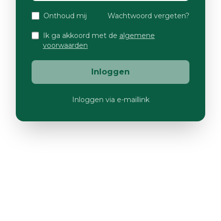
Onthoud mij
Wachtwoord vergeten?
Ik ga akkoord met de
algemene
voorwaarden
Inloggen
Inloggen via e-maillink