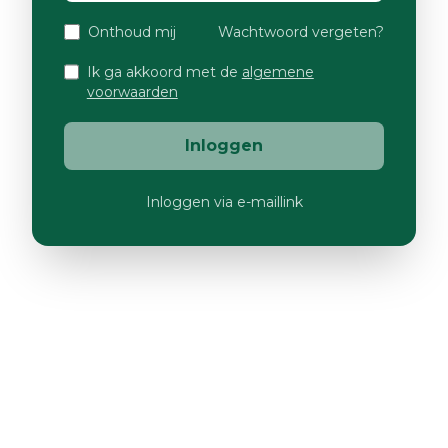
Onthoud mij
Wachtwoord vergeten?
Ik ga akkoord met de
algemene
voorwaarden
Inloggen
Inloggen via e-maillink