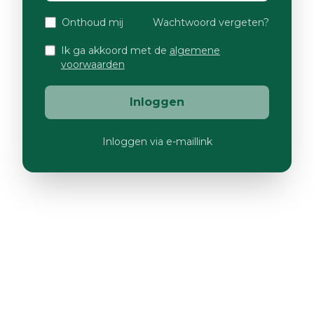
Onthoud mij
Wachtwoord vergeten?
Ik ga akkoord met de
algemene
voorwaarden
Inloggen
Inloggen via e-maillink