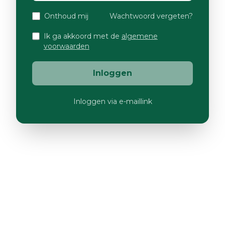
Onthoud mij
Wachtwoord vergeten?
Ik ga akkoord met de
algemene
voorwaarden
Inloggen
Inloggen via e-maillink