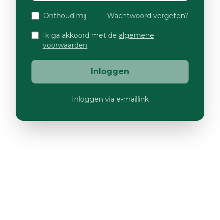
Onthoud mij
Wachtwoord vergeten?
Ik ga akkoord met de
algemene
voorwaarden
Inloggen
Inloggen via e-maillink