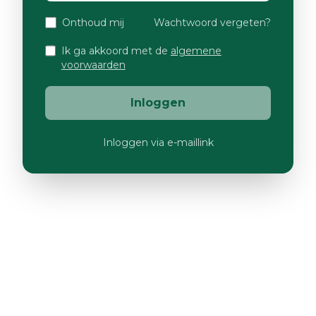
Onthoud mij
Wachtwoord vergeten?
Ik ga akkoord met de
algemene
voorwaarden
Inloggen
Inloggen via e-maillink