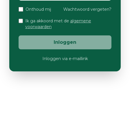
Onthoud mij
Wachtwoord vergeten?
Ik ga akkoord met de
algemene
voorwaarden
Inloggen
Inloggen via e-maillink