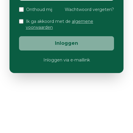
Onthoud mij
Wachtwoord vergeten?
Ik ga akkoord met de
algemene
voorwaarden
Inloggen
Inloggen via e-maillink