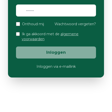
Onthoud mij
Wachtwoord vergeten?
Ik ga akkoord met de
algemene
voorwaarden
Inloggen
Inloggen via e-maillink