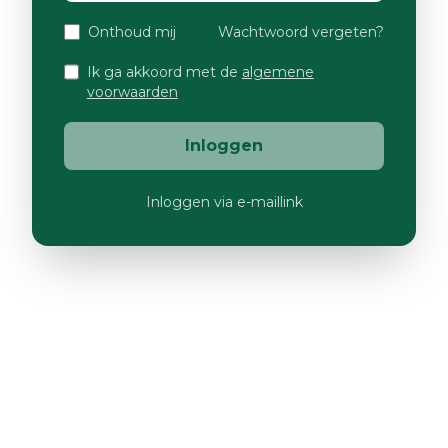
Onthoud mij
Wachtwoord vergeten?
Ik ga akkoord met de
algemene
voorwaarden
Inloggen
Inloggen via e-maillink