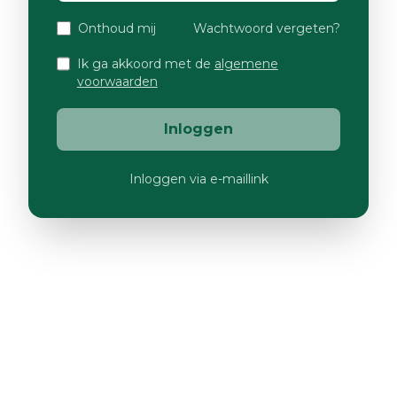
Onthoud mij
Wachtwoord vergeten?
Ik ga akkoord met de
algemene
voorwaarden
Inloggen
Inloggen via e-maillink