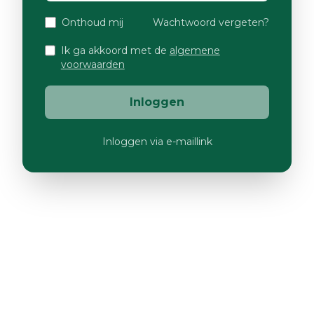
Onthoud mij
Wachtwoord vergeten?
Ik ga akkoord met de
algemene
voorwaarden
Inloggen
Inloggen via e-maillink