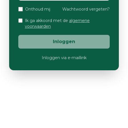
Onthoud mij
Wachtwoord vergeten?
Ik ga akkoord met de
algemene
voorwaarden
Inloggen
Inloggen via e-maillink