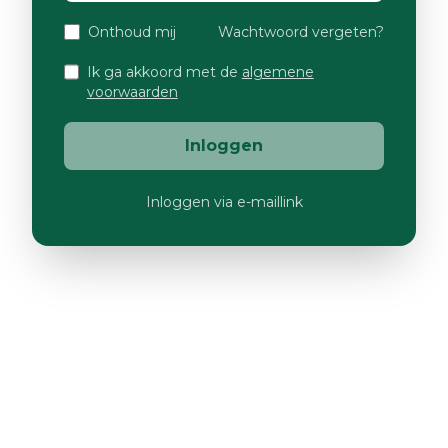
Onthoud mij
Wachtwoord vergeten?
Ik ga akkoord met de
algemene
voorwaarden
Inloggen
Inloggen via e-maillink