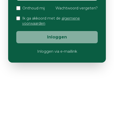
Onthoud mij
Wachtwoord vergeten?
Ik ga akkoord met de
algemene
voorwaarden
Inloggen
Inloggen via e-maillink