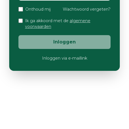
Onthoud mij
Wachtwoord vergeten?
Ik ga akkoord met de
algemene
voorwaarden
Inloggen
Inloggen via e-maillink