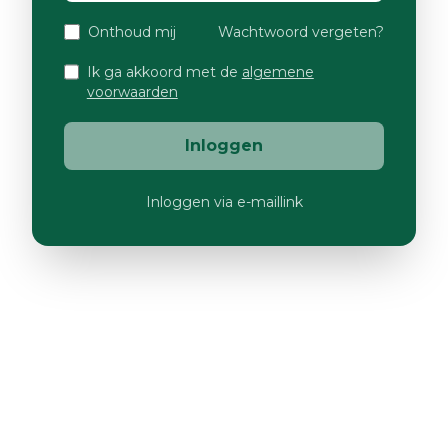
Onthoud mij
Wachtwoord vergeten?
Ik ga akkoord met de
algemene
voorwaarden
Inloggen
Inloggen via e-maillink