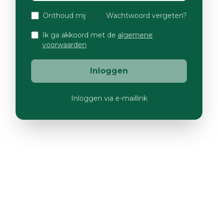
Onthoud mij
Wachtwoord vergeten?
Ik ga akkoord met de
algemene
voorwaarden
Inloggen
Inloggen via e-maillink