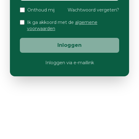
Onthoud mij
Wachtwoord vergeten?
Ik ga akkoord met de
algemene
voorwaarden
Inloggen
Inloggen via e-maillink