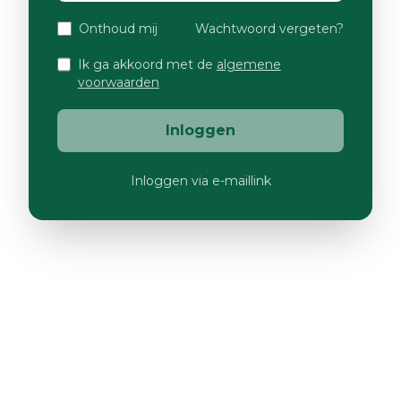
Onthoud mij
Wachtwoord vergeten?
Ik ga akkoord met de
algemene
voorwaarden
Inloggen
Inloggen via e-maillink