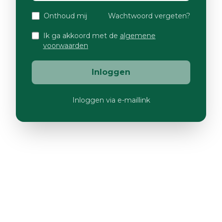
Onthoud mij
Wachtwoord vergeten?
Ik ga akkoord met de
algemene
voorwaarden
Inloggen
Inloggen via e-maillink