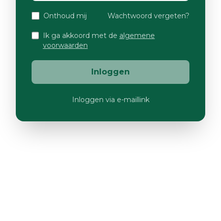
Onthoud mij
Wachtwoord vergeten?
Ik ga akkoord met de
algemene
voorwaarden
Inloggen
Inloggen via e-maillink