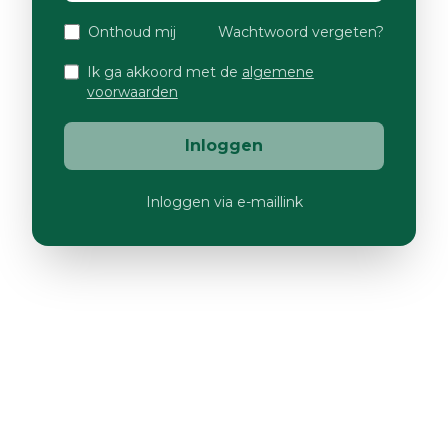
Onthoud mij
Wachtwoord vergeten?
Ik ga akkoord met de
algemene
voorwaarden
Inloggen
Inloggen via e-maillink