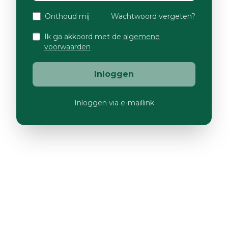
Onthoud mij
Wachtwoord vergeten?
Ik ga akkoord met de
algemene
voorwaarden
Inloggen
Inloggen via e-maillink