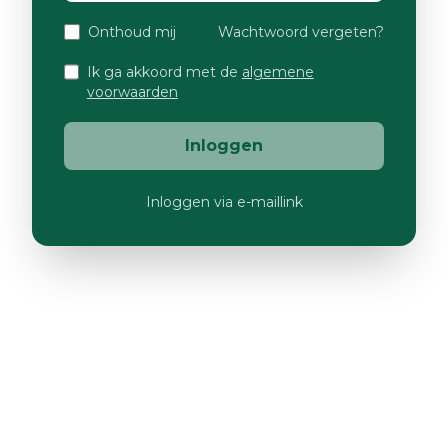
Onthoud mij
Wachtwoord vergeten?
Ik ga akkoord met de
algemene
voorwaarden
Inloggen
Inloggen via e-maillink