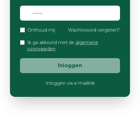
Onthoud mij
Wachtwoord vergeten?
Ik ga akkoord met de
algemene
voorwaarden
Inloggen
Inloggen via e-maillink