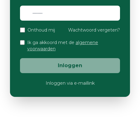
Onthoud mij
Wachtwoord vergeten?
Ik ga akkoord met de
algemene
voorwaarden
Inloggen
Inloggen via e-maillink