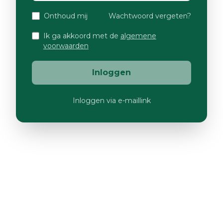
Onthoud mij
Wachtwoord vergeten?
Ik ga akkoord met de
algemene
voorwaarden
Inloggen
Inloggen via e-maillink