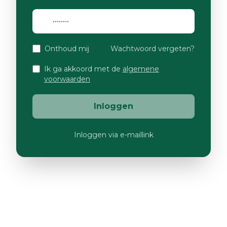
Onthoud mij
Wachtwoord vergeten?
Ik ga akkoord met de
algemene
voorwaarden
Inloggen
Inloggen via e-maillink