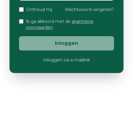
Onthoud mij
Wachtwoord vergeten?
Ik ga akkoord met de
algemene
voorwaarden
Inloggen
Inloggen via e-maillink