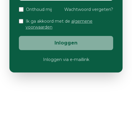
Onthoud mij
Wachtwoord vergeten?
Ik ga akkoord met de
algemene
voorwaarden
Inloggen
Inloggen via e-maillink