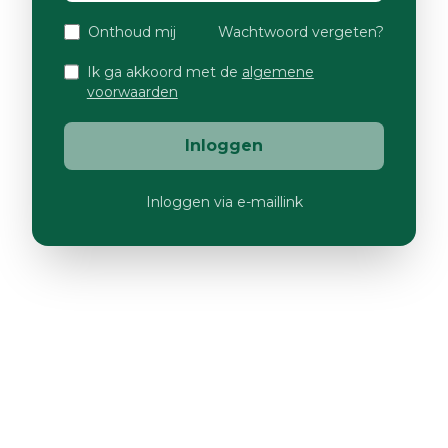
Onthoud mij
Wachtwoord vergeten?
Ik ga akkoord met de
algemene
voorwaarden
Inloggen
Inloggen via e-maillink