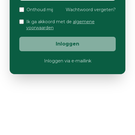
Onthoud mij
Wachtwoord vergeten?
Ik ga akkoord met de
algemene
voorwaarden
Inloggen
Inloggen via e-maillink